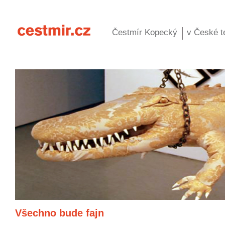
Čestmír Kopecký
v České te
Všechno bude fajn