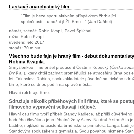
Laskavě anarchistický film
“Film je beze sporu aktivním příspěvkem žbrblající
společnosti – umožní jí Žít Brno…” (Jan Daňhel)
námět, scénář: Robin Kvapil, Pavel Šplíchal
režie: Robin Kvapil
uvedení: léto 2017
stopáž: 70 minut
Všechno bude fajn je hraný film - debut dokumentarist
Robina Kvapila.
S myšlenkou filmu přišel producent Čestmír Kopecký (
Česká soda
Brně
aj.), který chtěl zachytit proměňující se atmosféru Brna posl
let. Tak oslovil Robina, spoluzakladatele původně satirického sdru
Brno, které se dnes podílí na správě města.
Hlavní roli hraje Brno.
Sdružuje několik příběhových linií filmu, které se post
filmového vyprávění setkávají i dějově.
Hlavní osu filmu tvoří příběh Standy Kadlece, až příliš důvěřivého 
hodného člověka a jeho těhotné ženy Aleny. Na druhé straně to je
Ladiho, nejbližšího asistenta brněnského primátora Langa. Ladi je
Standovým spolužákem z gymnázia. Svou povahou nicméně Sta