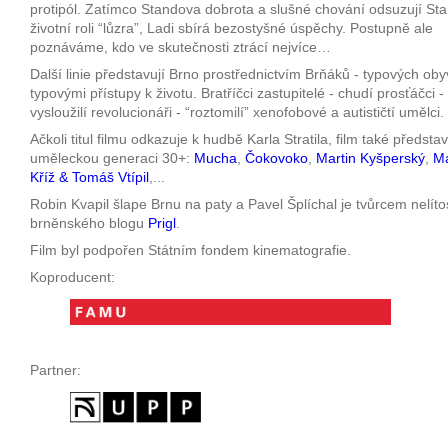
protipól. Zatímco Standova dobrota a slušné chování odsuzují St
životní roli “lůzra”, Ladi sbírá bezostyšné úspěchy. Postupně ale
poznáváme, kdo ve skutečnosti ztrácí nejvíce…
Další linie představují Brno prostřednictvím Brňáků - typových oby
typovými přístupy k životu. Bratříčci zastupitelé - chudí prosťáčci -
vysloužilí revolucionáři - “roztomilí” xenofobové a autističtí umělci.
Ačkoli titul filmu odkazuje k hudbě Karla Stratila, film také předsta
uměleckou generaci 30+:
Mucha
,
Čokovoko
,
Martin Kyšperský
,
Ma
Kříž & Tomáš Vtípil
,...
Robin Kvapil šlape Brnu na paty a Pavel Šplíchal je tvůrcem nelít
brněnského blogu
Prigl
.
Film byl podpořen Státním fondem kinematografie.
Koproducent:
Partner: