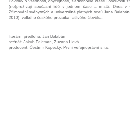
Povídky o všednosti, obyčejnosti, sladkobolné kráse i ošklivosti ž
(ne)prožívají současní lidé v jednom čase a místě. Dnes v 
Zfilmování svébytných a univerzálně platných textů Jana Balabán
2010), velkého českého prozaika, citlivého člověka.
literární předloha: Jan Balabán
scénář: Jakub Felcman, Zuzana Liová
producent: Čestmír Kopecký, První veřejnoprávní s.r.o.